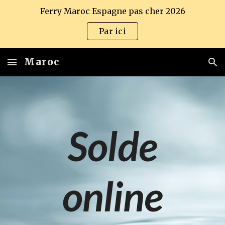
Ferry Maroc Espagne pas cher 2026
Skip to main content
Skip to navigation
Par ici
Maroc
Solde
online